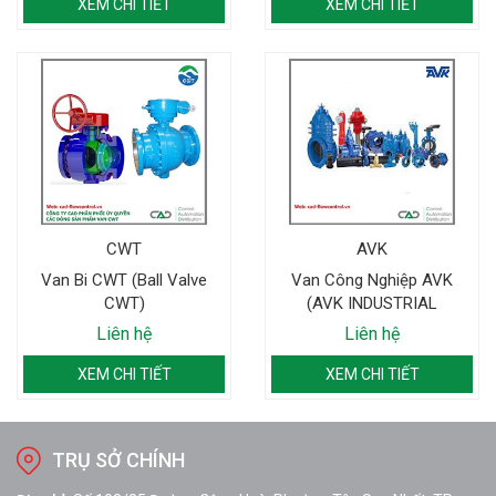
XEM CHI TIẾT
XEM CHI TIẾT
CWT
AVK
Van Bi CWT (Ball Valve
Van Công Nghiệp AVK
CWT)
(AVK INDUSTRIAL
VALVES)
Liên hệ
Liên hệ
XEM CHI TIẾT
XEM CHI TIẾT
TRỤ SỞ CHÍNH