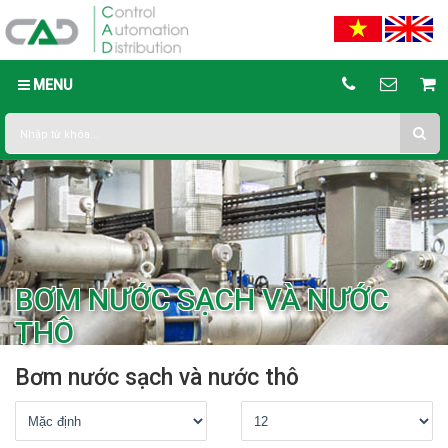
MENU
BƠM NƯỚC SẠCH VÀ NƯỚC
THÔ
Bơm nước sạch và nước thô