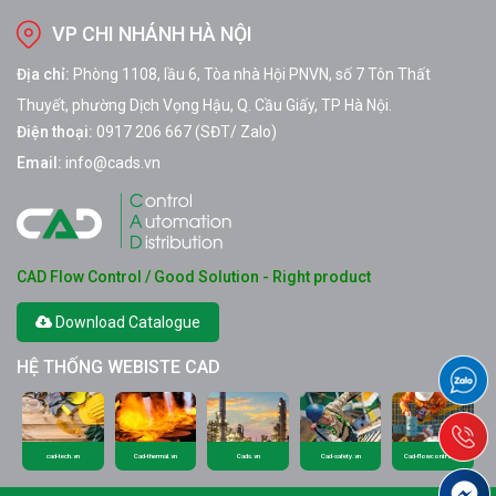
VP CHI NHÁNH HÀ NỘI
Địa chỉ:
Phòng 1108, lầu 6, Tòa nhà Hội PNVN, số 7 Tôn Thất
Thuyết, phường Dịch Vọng Hậu, Q. Cầu Giấy, TP Hà Nội.
Điện thoại:
0917 206 667 (SĐT/ Zalo)
Email:
info@cads.vn
CAD Flow Control / Good Solution - Right product
Download Catalogue
HỆ THỐNG WEBISTE CAD
cad-tech.vn
Cad-thermal.vn
Cads.vn
Cad-safety.vn
Cad-flowcontrol.vn