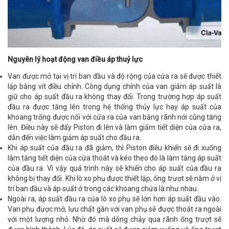
Nguyên lý hoạt động van điều áp thuỷ lực
Van được mở tại vị trí ban đầu và độ rộng của cửa ra sẽ được thiết
lập bằng vít điều chỉnh. Công dụng chính của van giảm áp suất là
giữ cho áp suất đầu ra không thay đổi. Trong trường hợp áp suất
đầu ra được tăng lên trong hệ thống thủy lực hay áp suất của
khoang trống được nối với cửa ra của van bằng rãnh nới cũng tăng
lên. Điều này sẽ đẩy Piston đi lên và làm giảm tiết diện của cửa ra,
dẫn đến việc làm giảm áp suất cho đầu ra.
Khi áp suất của đầu ra đã giảm, thì Piston điều khiển sẽ đi xuống
làm tăng tiết diện của cửa thoát và kéo theo đó là làm tăng áp suất
của đầu ra. Vì vậy quá trình này sẽ khiến cho áp suất của đầu ra
không bị thay đổi. Khi lò xo phụ được thiết lập, ống trượt sẽ nằm ở vị
trí ban đầu và áp suất ở trong các khoang chứa là như nhau.
Ngoài ra, áp suất đầu ra của lò xo phụ sẽ lớn hơn áp suất đầu vào.
Van phụ được mở, lưu chất gần với van phụ sẽ được thoát ra ngoài
với một lượng nhỏ. Nhờ đó mà dòng chảy qua rãnh ống trượt sẽ