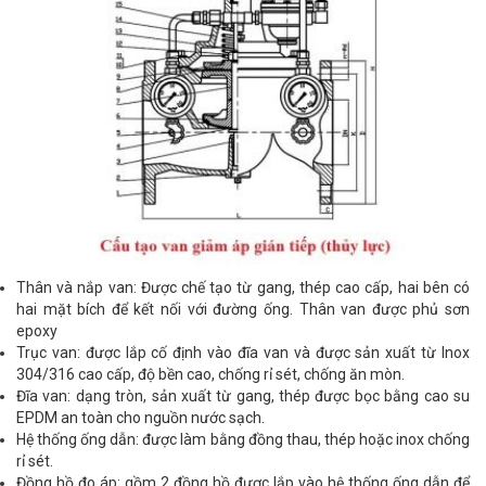
Thân và nắp van: Được chế tạo từ gang, thép cao cấp, hai bên có
hai mặt bích để kết nối với đường ống. Thân van được phủ sơn
epoxy
Trục van: được lắp cố định vào đĩa van và được sản xuất từ Inox
304/316 cao cấp, độ bền cao, chống rỉ sét, chống ăn mòn.
Đĩa van: dạng tròn, sản xuất từ gang, thép được bọc bằng cao su
EPDM an toàn cho nguồn nước sạch.
Hệ thống ống dẫn: được làm bằng đồng thau, thép hoặc inox chống
rỉ sét.
Đồng hồ đo áp: gồm 2 đồng hồ được lắp vào hệ thống ống dẫn để