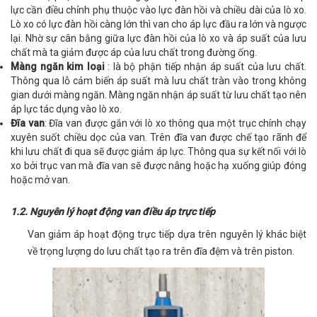
lực cần điều chỉnh phụ thuộc vào lực đàn hồi và chiều dài của lò xo.
Lò xo có lực đàn hồi càng lớn thì van cho áp lực đầu ra lớn và ngược
lại. Nhờ sự cân bằng giữa lực đàn hồi của lò xo và áp suất của lưu
chất mà ta giảm được áp của lưu chất trong đường ống.
Màng ngăn kim loại
: là bộ phận tiếp nhận áp suất của lưu chất.
Thông qua lỗ cảm biến áp suất mà lưu chất tràn vào trong không
gian dưới màng ngăn. Màng ngăn nhận áp suất từ lưu chất tạo nên
áp lực tác dụng vào lò xo.
Đĩa van
: Đĩa van được gắn với lò xo thông qua một trục chính chạy
xuyên suốt chiều dọc của van. Trên đĩa van được chế tạo rãnh để
khi lưu chất đi qua sẽ được giảm áp lực. Thông qua sự kết nối với lò
xo bởi trục van mà đĩa van sẽ được nâng hoặc hạ xuống giúp đóng
hoặc mở van.
1.2. Nguyên lý hoạt động van điều áp trực tiếp
Van giảm áp hoạt động trực tiếp dựa trên nguyên lý khác biệt
về trọng lượng do lưu chất tạo ra trên đĩa đệm và trên piston.